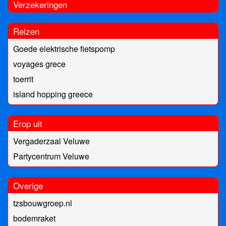
Verzekeringen
Reizen
Goede elektrische fietspomp
voyages grece
toerrit
island hopping greece
Erop uit
Vergaderzaal Veluwe
Partycentrum Veluwe
Overige
tzsbouwgroep.nl
bodemraket