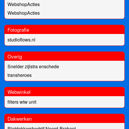
WebshopActies
WebshopActies
Fotografie
studioflows.nl
Overig
Snelder zijlstra enschede
transheroes
Webwinkel
filters wtw unit
Dakwerken
Rietdekkersbedrijf Noord-Brabant