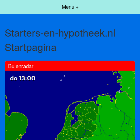
Menu +
Starters-en-hypotheek.nl
Startpagina
Buienradar